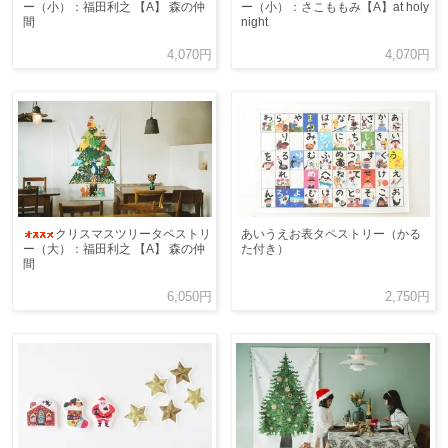
ー（小）：福田利之 【A】 森の仲
ー（小）：さこももみ【A】at holy
間
night
4,070円
4,070円
クリスマスツリータペストリ
あいうえお表タペストリー（かる
ー（大）：福田利之 【A】 森の仲
た付き）
間
6,050円
2,750円