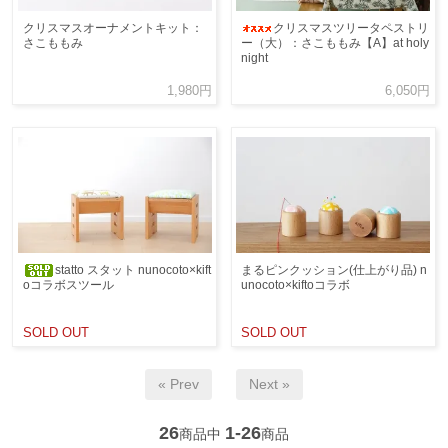
クリスマスオーナメントキット：
クリスマスツリータペストリ
さこももみ
ー（大）：さこももみ【A】at holy
night
1,980円
6,050円
statto スタット nunocoto×kift
まるピンクッション(仕上がり品) n
oコラボスツール
unocoto×kiftoコラボ
SOLD OUT
SOLD OUT
« Prev
Next »
26
1-26
商品中
商品