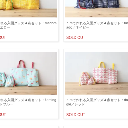
れる入園グッズ４点セット：madom
１mで作れる入園グッズ４点セット：ma
イエロー
ado／ネイビー
OUT
SOLD OUT
れる入園グッズ４点セット：flaming
１mで作れる入園グッズ４点セット：dottr
イトブルー
gle／レッド
OUT
SOLD OUT