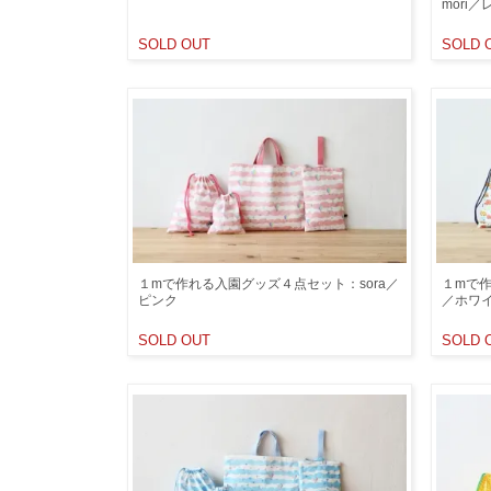
mori／
SOLD OUT
SOLD 
１mで作れる入園グッズ４点セット：sora／
１mで作
ピンク
／ホワ
SOLD OUT
SOLD 