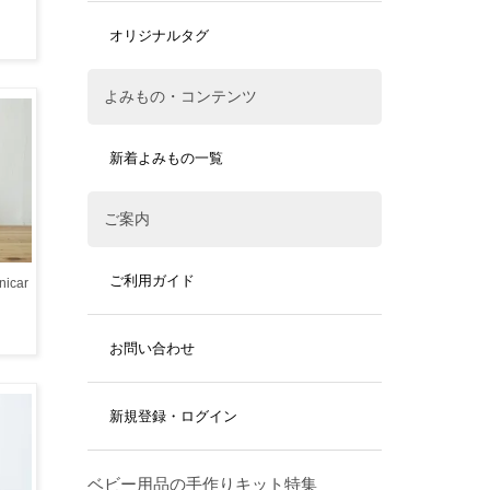
オリジナルタグ
よみもの・コンテンツ
新着よみもの一覧
ご案内
ご利用ガイド
car
お問い合わせ
新規登録・ログイン
ベビー用品の手作りキット特集