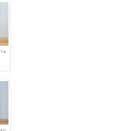
つも
グビ