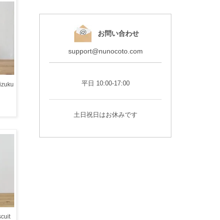
お問い合わせ
support@nunocoto.com
平日 10:00-17:00
uku
土日祝日はお休みです
uit