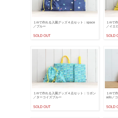
１mで作れる入園グッズ４点セット：space
１mで
／ブルー
／イエ
SOLD OUT
SOLD 
１mで作れる入園グッズ４点セット：リボン
１mで作
／ターコイズブルー
ado／
SOLD OUT
SOLD 