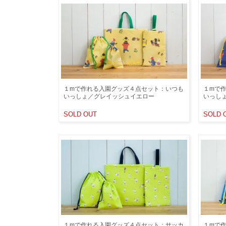
１mで作れる入園グッズ４点セット：いつも
１mで
いっしょ／グレイッシュイエロー
いっし
SOLD OUT
SOLD 
１mで作れる入園グッズ４点セット：サッカ
１mで