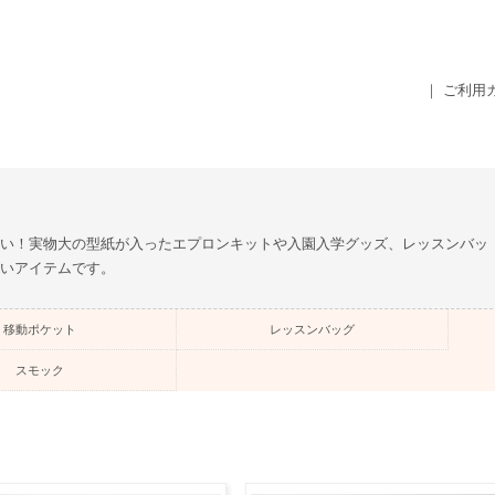
｜ ご利用
ろい！実物大の型紙が入ったエプロンキットや入園入学グッズ、レッスンバッ
いいアイテムです。
移動ポケット
レッスンバッグ
スモック