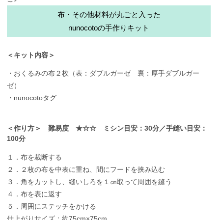
布・その他材料が丸ごと入った
nunocotoの手作りキット
＜キット内容＞
・おくるみの布２枚（表：ダブルガーゼ 裏：厚手ダブルガー
ゼ）
・nunocotoタグ
＜作り方＞ 難易度 ★☆☆ ミシン目安：30分／手縫い目安：
100分
１．布を裁断する
２．２枚の布を中表に重ね、間にフードを挟み込む
３．角をカットし、縫いしろを１㎝取って周囲を縫う
４．布を表に返す
５．周囲にステッチをかける
仕上がりサイズ：約75cm×75cm