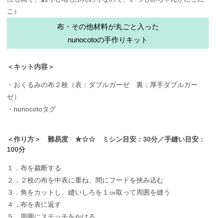
こ♪
布・その他材料が丸ごと入った
nunocotoの手作りキット
＜キット内容＞
・おくるみの布２枚（表：ダブルガーゼ 裏：厚手ダブルガー
ゼ）
・nunocotoタグ
＜作り方＞ 難易度 ★☆☆ ミシン目安：30分／手縫い目安：
100分
１．布を裁断する
２．２枚の布を中表に重ね、間にフードを挟み込む
３．角をカットし、縫いしろを１㎝取って周囲を縫う
４．布を表に返す
５．周囲にステッチをかける