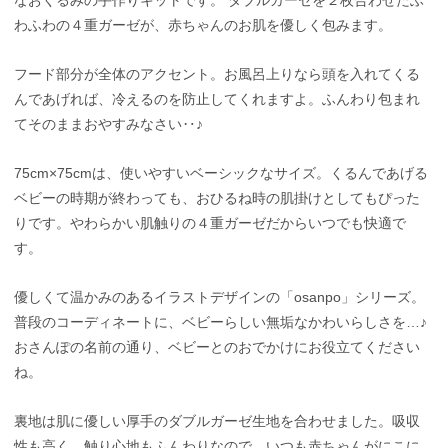
わふわの４重ガーゼが、赤ちゃんのお肌を優しく包みます。
フード部分が全体のアクセント。お風呂上りなら頭を入れてくる
んであげれば、冷えるのを防止してくれますよ。ふんわり包まれ
てそのままおやすみなさい‥♪
75cm×75cmは、使いやすいベーシックなサイズ。くるんであげる
ベビーの時期が終わっても、おひるね時の肌掛けとしてもぴった
りです。やわらかい肌触りの４重ガーゼだからいつでも快適で
す。
優しくて温かみのあるイラストデザインの「osanpo」シリーズ。
普段のコーディネートに、ベビーらしい無垢なかわいらしさを…♪
おさんぽの名前の通り、ベビーとのおでかけにお役立てください
ね。
裏地は肌に優しい厚手のダブルガーゼ生地を合わせました。吸収
性も高く、触り心地もふんわりなので、いつも赤ちゃんがにこに