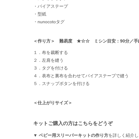
・バイアステープ
・型紙
・nunocotoタグ
＜作り方＞ 難易度 ★☆☆ ミシン目安：90分／手
１．布を裁断する
２．左肩を縫う
３．タグを付ける
４．表布と裏布を合わせてバイアステープで縫う
５．スナップボタンを付ける
＜仕上がりサイズ＞
キットご購入の方はこちらをどうぞ
▼
ベビー用スリーパーキットの作り方
を詳しく紹介し