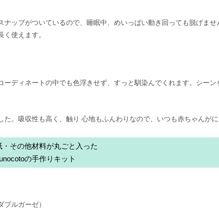
スナップがついているので、睡眠中、めいっぱい動き回っても脱げませ
長く使えます。
。普段のコーディネートの中でも色浮きせず、すっと馴染んでくれます。シーン
した。吸収性も高く、触り 心地もふんわりなので、いつも赤ちゃんがに
紙・その他材料が丸ごと入った
nunocotoの手作りキット
ダブルガーゼ）