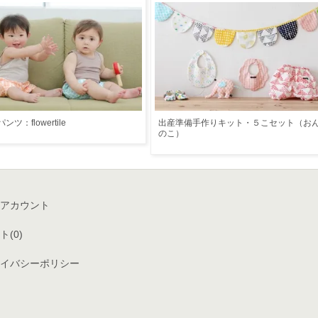
ツ：flowertile
出産準備手作りキット・５こセット（お
のこ）
アカウント
ト(
0
)
イバシーポリシー