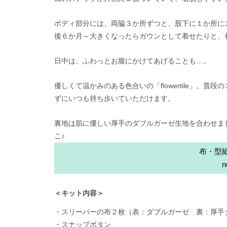
ボディ部分には、両脇３か所ずつと、股下に１か所に
後６か月～大きくなったらガウンとして着せたりと、
日中は、ふわっとお腹にかけてあげることも…。
優しくて温かみのある色合いの「flowertile」
ずにいつも持ち歩いていただけます。
裏地は肌に優しい厚手のダブルガーゼ生地を合わせま
こ♪
布・型
＜キット内容＞
・スリーパーの布２枚（表：ダブルガーゼ 裏：厚手
・スナップボタン