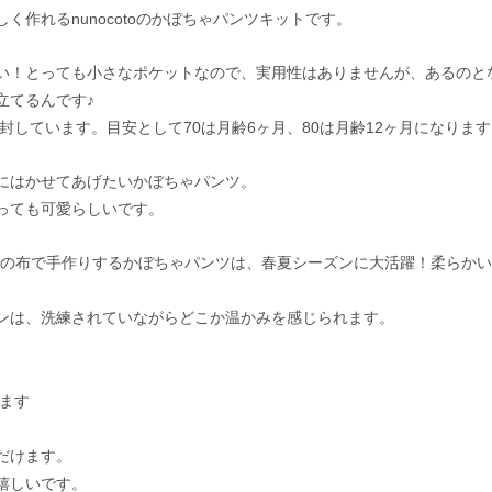
作れるnunocotoのかぼちゃパンツキットです。
い！とっても小さなポケットなので、実用性はありませんが、あるのと
立てるんです♪
封しています。目安として70は月齢6ヶ月、80は月齢12ヶ月になりま
にはかせてあげたいかぼちゃパンツ。
っても可愛らしいです。
ngle」の布で手作りするかぼちゃパンツは、春夏シーズンに大活躍！柔らか
ンは、洗練されていながらどこか温かみを感じられます。
ます
だけます。
嬉しいです。