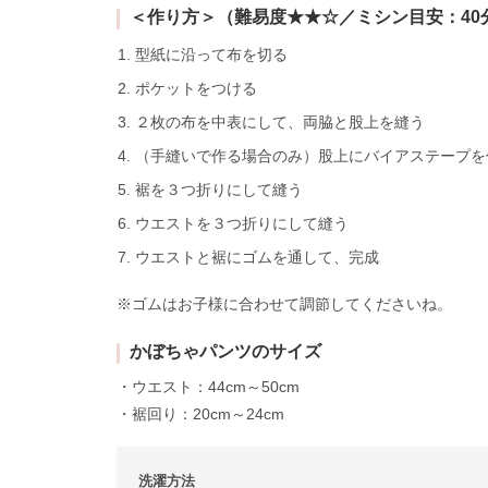
＜作り方＞（難易度★★☆／ミシン目安：40
型紙に沿って布を切る
ポケットをつける
２枚の布を中表にして、両脇と股上を縫う
（手縫いで作る場合のみ）股上にバイアステープを
裾を３つ折りにして縫う
ウエストを３つ折りにして縫う
ウエストと裾にゴムを通して、完成
※ゴムはお子様に合わせて調節してくださいね。
かぼちゃパンツのサイズ
・ウエスト：44cm～50cm
・裾回り：20cm～24cm
洗濯方法