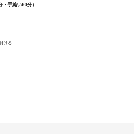
分・手縫い60分）
付ける