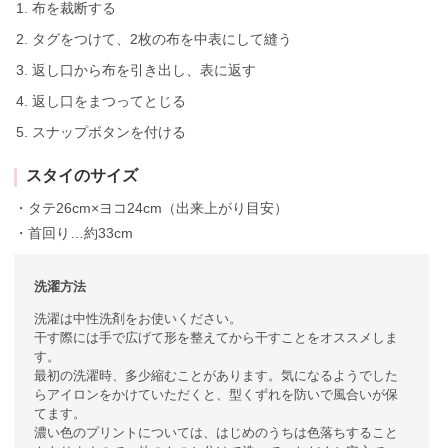
布を裁断する
タグをつけて、2枚の布を中表にして縫う
返し口から布を引き出し、表に返す
返し口をまつってとじる
スナップボタンを付ける
スタイのサイズ
・タテ26cm×ヨコ24cm（出来上がり目安）
・首回り…約33cm
洗濯方法
洗濯は中性洗剤をお使いください。
干す際には手で広げて形を整えてから干すことをオススメしま
す。
最初の洗濯時、多少縮むことがあります。気になるようでした
らアイロンをかけていただくと、型くずれを防いで風合いが保
てます。
濃い色のプリントについては、はじめのうちは色落ちすること