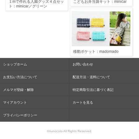
１mで作れる入園グッズ４点セッ
こどもお弁当袋キット：minicar
ト：minicar／グリーン
移動ポケット：madomado
ショップホーム
お問い合わせ
お支払い方法について
配送方法・送料について
メルマガ登録・解除
特定商取引法に基づく表記
マイアカウント
カートを見る
プライバシーポリシー
®nunocoto All Rights Reserved.