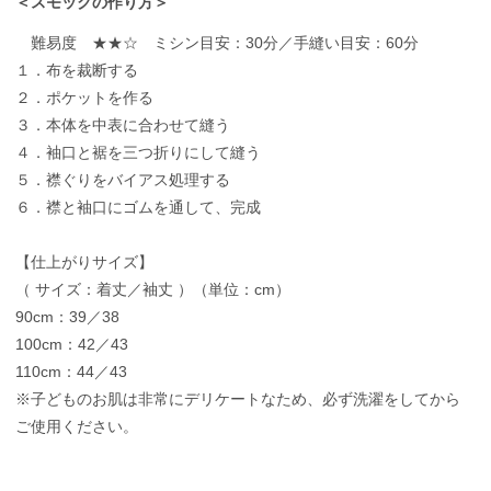
＜スモックの作り方＞
難易度 ★★☆ ミシン目安：30分／手縫い目安：60分
１．布を裁断する
２．ポケットを作る
３．本体を中表に合わせて縫う
４．袖口と裾を三つ折りにして縫う
５．襟ぐりをバイアス処理する
６．襟と袖口にゴムを通して、完成
【仕上がりサイズ】
（ サイズ：着丈／袖丈 ）（単位：cm）
90cm：39／38
100cm：42／43
110cm：44／43
※子どものお肌は非常にデリケートなため、必ず洗濯をしてから
ご使用ください。