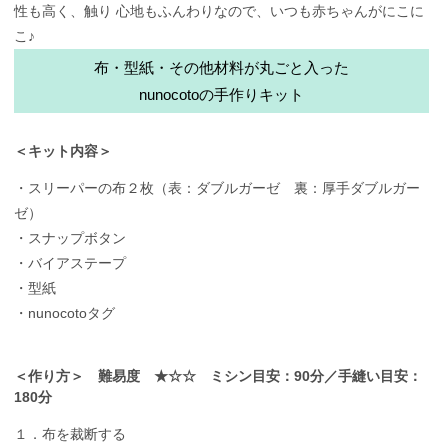
性も高く、触り 心地もふんわりなので、いつも赤ちゃんがにこに
こ♪
布・型紙・その他材料が丸ごと入った
nunocotoの手作りキット
＜キット内容＞
・スリーパーの布２枚（表：ダブルガーゼ 裏：厚手ダブルガー
ゼ）
・スナップボタン
・バイアステープ
・型紙
・nunocotoタグ
＜作り方＞ 難易度 ★☆☆ ミシン目安：90分／手縫い目安：
180分
１．布を裁断する