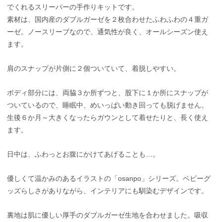
でくれるスリーパーの手作りキットです。
素材は、国内産のダブルガーゼを２枚合わせたふわふわの４重ガ
ーゼ。ノースリーブなので、通気性が良く、オールシーズン使え
ます。
肩のスナップが片側に２個ついていて、着脱しやすい。
ボディ部分には、両脇３か所ずつと、股下に１か所にスナップが
ついているので、睡眠中、めいっぱい動き回っても脱げません。
生後６か月～大きくなったらガウンとして着せたりと、長く使え
ます。
日中は、ふわっとお腹にかけてあげることも…。
優しくて温かみのあるイラストの「osanpo」シリーズ。ベビーグ
ッズらしさがありながら、インテリアにも馴染むデザインです。
裏地は肌に優しい厚手のダブルガーゼ生地を合わせました。吸収