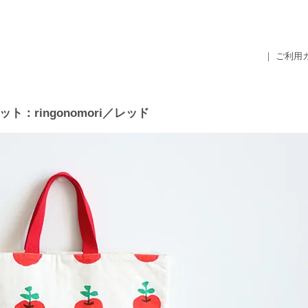
｜ ご利用
ringonomori／レッド