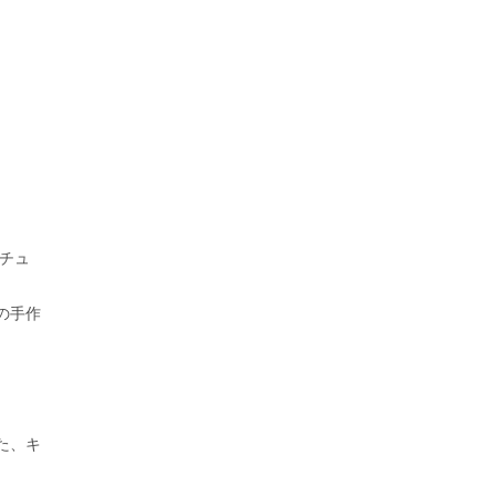
チュ
の手作
た、キ