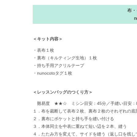
布・
＜キット内容＞
・表布１枚
・裏布（キルティング生地）１枚
・持ち手用アクリルテープ
・nunocotoタグ１枚
＜レッスンバッグのつくり方＞
難易度 ★★☆ ミシン目安：45分／手縫い目安：8
１．布を裁断して表布２枚、裏布２枚のそれぞれの底
２．裏布にポケットと持ち手を縫い付ける
３．本体同士を中表に重ねて短い辺を２本、縫う
４．たたみ方を変えて、サイドを縫う（返し口を残し