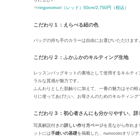
⇒
ringonomori（レッド）50cm/2,750円（税込）
こだわり１：えらべる紐の色
バッグの持ち手のカラーは自由にお選びいただけます
こだわり２：ふかふかのキルティング生地
レッスンバッグキットの裏地として使用するキルティ
ラルな質感が魅力です。
ふんわりとした肌触りに加えて、一番の魅力はその軽
りに使ってあげたい、お母さんのためのキルティング
こだわり３：初心者さんにも分かりやすい、詳
写真解説付きの
詳しい作り方ページ
を見ながら作れま
ットには
手縫いの基礎
を掲載した、nunocotoオリ