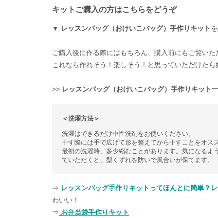
キットご購入の方はこちらをどうぞ
▼
レッスンバッグ（おけいこバッグ）手作りキット
を
ご購入後に作る際にはもちろん、購入前にもご覧いた
これなら作れそう！楽しそう！と思っていただけたら
>>
レッスンバッグ（おけいこバッグ）手作りキット
＜洗濯方法＞
洗濯はできるだけ中性洗剤をお使いください。
干す際には手で広げて形を整えてから干すことをオス
最初の洗濯時、多少縮むことがあります。気になるよ
ていただくと、型くずれを防いで風合いが保てます。
⇒
レッスンバッグ手作りキットってほんとに簡単？レ
わいい！
⇒
お弁当袋手作りキット