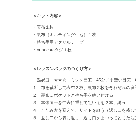
＜キット内容＞
・表布１枚
・裏布（キルティング生地）１枚
・持ち手用アクリルテープ
・nunocotoタグ１枚
＜レッスンバッグのつくり方＞
難易度 ★★☆ ミシン目安：45分／手縫い目安：8
１．布を裁断して表布２枚、裏布２枚をそれぞれの底
２．裏布にポケットと持ち手を縫い付ける
３．本体同士を中表に重ねて短い辺を２本、縫う
４．たたみ方を変えて、サイドを縫う（返し口を残し
５．返し口から表に返し、返し口をまつってとじたら