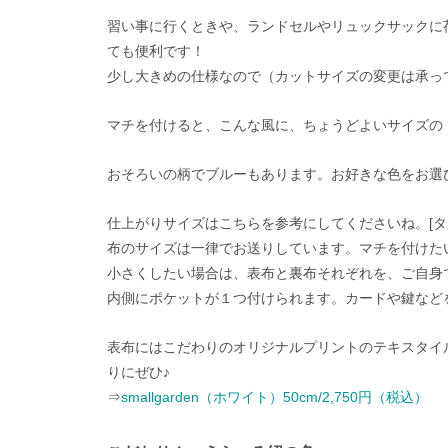
習い事に行くときや、ランドセルやリュックサックに
ても便利です！
少し大きめの仕様なので（カットサイズの変更は承っ
マチを付けると、こんな風に、ちょうどよいサイズの
おそろいの柄でブルーもあります。お好きな色をお選
仕上がりサイズはこちらを参考にしてくださいね。[タテ
布のサイズは一律でお送りしています。マチを付けた
小さくしたい場合は、表布と裏布それぞれを、ご自身
内側にポケットが１つ付けられます。カードや鍵など
表布にはこだわりのオリジナルプリントのテキスタイ
りにぜひ♪
⇒
smallgarden（ホワイト）50cm/2,750円（税込）