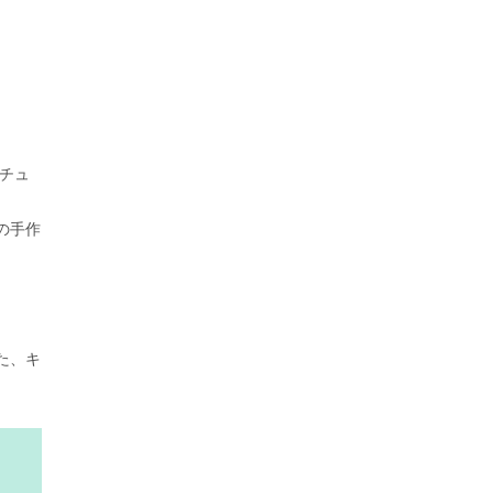
チュ
の手作
た、キ