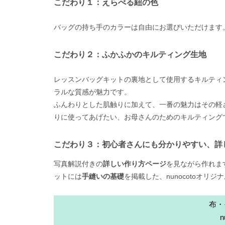
こだわり１：えらべる紐の色
バッグの持ち手のカラーは自由にお選びいただけます
こだわり２：ふかふかのキルティング生地
レッスンバッグキットの裏地として使用するキルティ
ラルな質感が魅力です。
ふんわりとした肌触りに加えて、一番の魅力はその軽
りに使ってあげたい、お母さんのためのキルティング
こだわり３：初心者さんにも分かりやすい、詳
写真解説付きの
詳しい作り方ページ
を見ながら作れま
ットには
手縫いの基礎
を掲載した、nunocotoオリ
布・