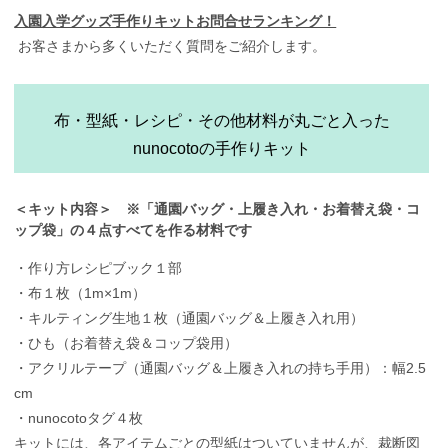
入園入学グッズ手作りキットお問合せランキング！
お客さまから多くいただく質問をご紹介します。
布・型紙・レシピ・その他材料が丸ごと入った
nunocotoの手作りキット
＜キット内容＞ ※「通園バッグ・上履き入れ・お着替え袋・コ
ップ袋」の４点すべてを作る材料です
・作り方レシピブック１部
・布１枚（1m×1m）
・キルティング生地１枚（通園バッグ＆上履き入れ用）
・ひも（お着替え袋＆コップ袋用）
・アクリルテープ（通園バッグ＆上履き入れの持ち手用）：幅2.5
cm
・nunocotoタグ４枚
キットには、各アイテムごとの型紙はついていませんが、裁断図