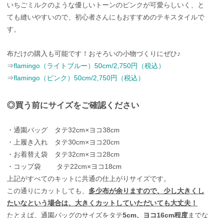
いちごミルクのような優しいトーンのピンクが可愛らしいく、と
ても縫いやすいので、初心者さんにもおすすめのテキスタイルで
す。
布だけの購入も可能です！おそろいの小物づくりにぜひ♪
⇒
flamingo（ライトブルー）50cm/2,750円（税込）
⇒
flamingo（ピンク）50cm/2,750円（税込）
◎買う前にサイズをご確認ください
・通園バッグ タテ32cm×ヨコ38cm
・上履き入れ タテ30cm×ヨコ20cm
・お着替え袋 タテ32cm×ヨコ28cm
・コップ袋 タテ22cm×ヨコ18cm
上記がすべてのキットに共通の仕上がりサイズです。
この通りにカットしても、
多少布が余りますので、少し大きくし
たいなという場合は、大きくカットしていただいても大丈夫！
たとえば、通園バッグのサイズをタテ
5cm、ヨコ16cm程度
までな