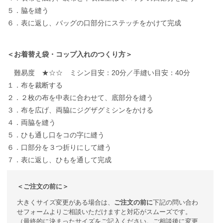
５．脇を縫う
６．表に返し、バッグの口部分にステッチをかけて完成
＜お着替え袋・コップ入れのつくり方＞
難易度 ★☆☆ ミシン目安：20分／手縫い目安：40分
１．布を裁断する
２．２枚の布を中表に合わせて、底部分を縫う
３．布を広げ、両脇にジグザグミシンをかける
４．両脇を縫う
５．ひも通し口をコの字に縫う
６．口部分を３つ折りにして縫う
７．表に返し、ひもを通して完成
＜ご注文の前に＞
大きくサイズ変更がある場合は、
ご注文の前に
下記の問い合わ
せフォームよりご相談いただけますと対応がスムーズです。
（最終的に決まったサイズをご記入ください。ご相談後に変更