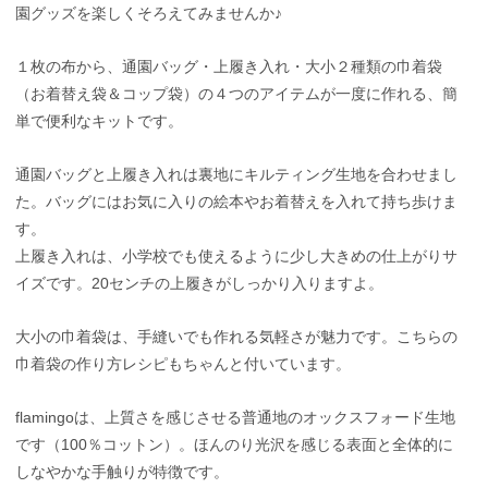
園グッズを楽しくそろえてみませんか♪
１枚の布から、通園バッグ・上履き入れ・大小２種類の巾着袋
（お着替え袋＆コップ袋）の４つのアイテムが一度に作れる、簡
単で便利なキットです。
通園バッグと上履き入れは裏地にキルティング生地を合わせまし
た。バッグにはお気に入りの絵本やお着替えを入れて持ち歩けま
す。
上履き入れは、小学校でも使えるように少し大きめの仕上がりサ
イズです。20センチの上履きがしっかり入りますよ。
大小の巾着袋は、手縫いでも作れる気軽さが魅力です。こちらの
巾着袋の作り方レシピもちゃんと付いています。
flamingoは、上質さを感じさせる普通地のオックスフォード生地
です（100％コットン）。ほんのり光沢を感じる表面と全体的に
しなやかな手触りが特徴です。