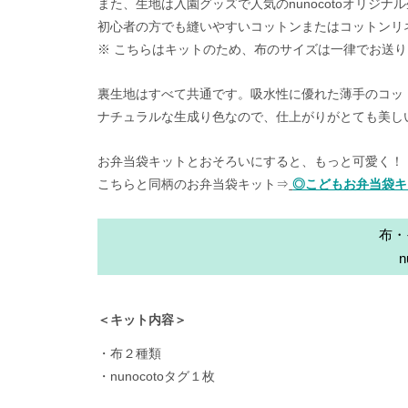
また、生地は入園グッズで人気のnunocotoオリジ
初心者の方でも縫いやすいコットンまたはコットンリ
※ こちらはキットのため、布のサイズは一律でお送
裏生地はすべて共通です。吸水性に優れた薄手のコッ
ナチュラルな生成り色なので、仕上がりがとても美し
お弁当袋キットとおそろいにすると、もっと可愛く！
こちらと同柄のお弁当袋キット⇒
◎こどもお弁当袋キット
布・
＜キット内容＞
・布２種類
・nunocotoタグ１枚