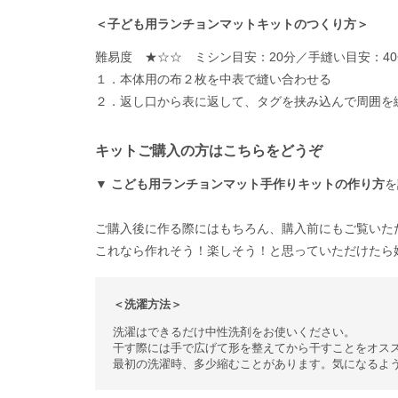
＜子ども用ランチョンマットキットのつくり方＞
難易度 ★☆☆ ミシン目安：20分／手縫い目安：4
１．本体用の布２枚を中表で縫い合わせる
２．返し口から表に返して、タグを挟み込んで周囲を
キットご購入の方はこちらをどうぞ
▼
こども用ランチョンマット手作りキットの作り方
を
ご購入後に作る際にはもちろん、購入前にもご覧いた
これなら作れそう！楽しそう！と思っていただけたら
＜洗濯方法＞
洗濯はできるだけ中性洗剤をお使いください。
干す際には手で広げて形を整えてから干すことをオス
最初の洗濯時、多少縮むことがあります。気になるよ